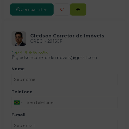
Compartilhar
Gledson Corretor de Imóveis
CRECI -
29160F
(34) 99665-5395
gledsoncorretordeimoveis@gmail.com
Nome
Telefone
E-mail