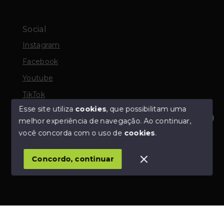
Social
Instagram
Facebook
Youtube
TikTok
Esse site utiliza
cookies
, que possibilitam uma
melhor experiência de navegação.
Ao continuar,
Fale comigo agora e encontre seu imóvel.
você concorda com o uso de
cookies
.
© Copyright 2026 - Gledson Corretor de Imóveis -
Todos os direitos reservados
1
Concordo, continuar
SITE PARA IMOBILIARIA
Início
Histórico
Favoritos