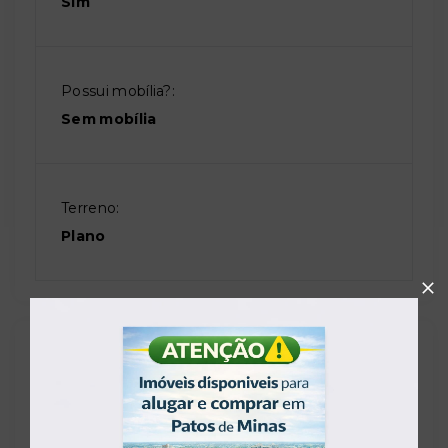
Sim
Possui mobília?:
Sem mobília
Terreno:
Plano
Proximidades
Banco