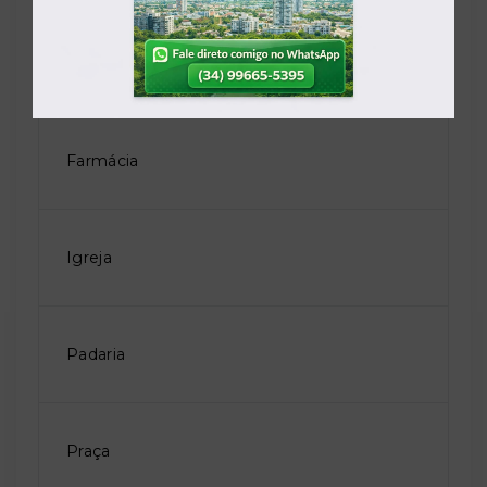
Escola
Farmácia
Igreja
Padaria
Praça