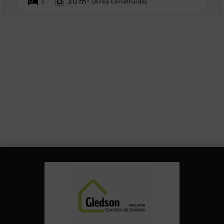
1
30 m²
(
Área Construída
)