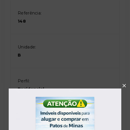
Referência:
148
Unidade:
B
Perfil:
Residencial
Situação:
Usado