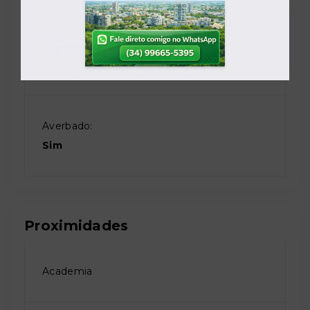
Escriturado:
Sim
Averbado:
Sim
Proximidades
Academia