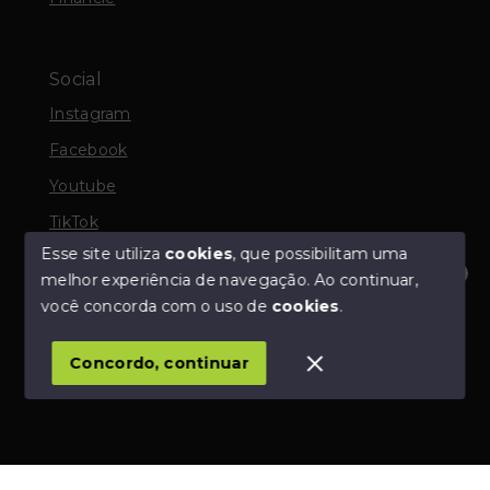
Social
Instagram
Facebook
Youtube
TikTok
Esse site utiliza
cookies
, que possibilitam uma
melhor experiência de navegação.
Ao continuar,
Fale comigo agora e encontre seu imóvel.
você concorda com o uso de
cookies
.
© Copyright 2026 - Gledson Corretor de Imóveis -
Todos os direitos reservados
1
Concordo, continuar
SITE PARA IMOBILIARIA